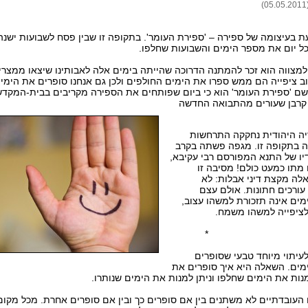
ת בעיצומה של ספירה – 'ספירת העומר'. בתקופה זו שבין פסח לשבועות ישנה
כל יום את מספר הימים והשבועות שחלפו.
מצווה הוא זכר להמתנה הדרוכה שהייתה בימים אלה לאבותינו שיצאו ממצרי
ב ציפייה הם ממש ספרו את הימים החולפים ולכן גם אנחנו סופרים את הימים
ם 'ספירת העומר' הוא כי ביום שפותחים את הספירה מקריבים בבית-המקד
 קרבן שעורים מהתבואה החדשה
יה היהודית נחקקה התרחשות
 בתקופה זו. מגפה פשתה בקרב
דיו של התנא המפורסם רבי עקיבא,
33 ימים מתו כמעט כולם! מסיבה זו
אלה מקצת דיני אבלות: לא
ורכים חתונות. אולם עצם
ים אינה תזכורת למשהו עצוב,
לציפייה למשהו משמח.
יתוי מיוחד טבעי שסופרים
מים. השאלה היא איך סופרים את
מנות את הימים שחלפו וניתן למנות את הימים שנותרו.
 העובדתיים לא משתנים בין אם סופרים כך ובין אם סופרים אחרת. מכל מקום,