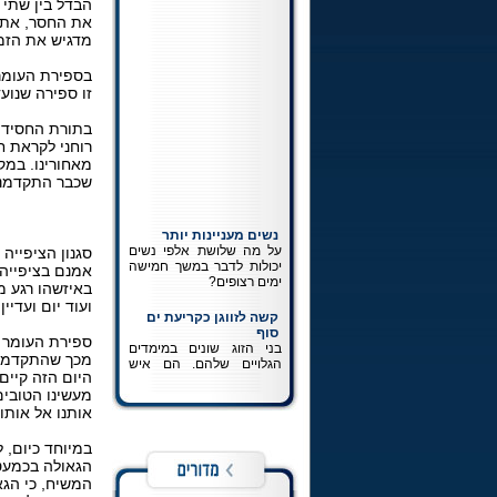
הבדל בין שתי 
את החסר, את ה
מדגיש את הזמן
בספירת העומר 
זו ספירה שנוע
בתורת החסידות
רוחני לקראת 
מאחורינו. במק
שכבר התקדמנו
*
נשים מעניינות יותר
על מה שלושת אלפי נשים
סגנון הציפייה
יכולות לדבר במשך חמישה
ימים רצופים?
אמנם בציפייה 
באיזשהו רגע מ
קשה לזווגן כקריעת ים
ועוד יום ועדיין
סוף
בני הזוג שונים במימדים
ספירת העומר מ
הגלויים שלהם. הם איש
מכך שהתקדמנו 
ואשה השונים במהותם. הם
היום הזה קיים
לא אמורים לחשוב ולהרגיש
מעשינו הטובים
את אותו הדבר. ההכרה
אותנו אל אותו 
במציאותם כשונה זהו חלק
בלתי נפרד מפיתוחה של
זוגיות נכונה.
במיוחד כיום, 
הגאולה בכמעט 
כתיבה לרבי
המשיח, כי הגא
כל מה שרצית לדעת על