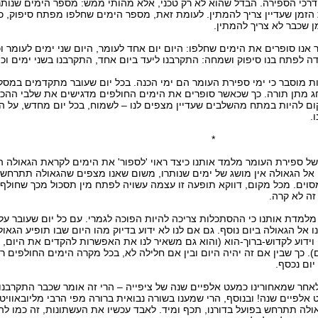
דרכי הספירה. הבדל שהוא לא רק טכני, אלא מהותי ממש: מספר הימים שנותר
זמן שעדיין צריך להמתין. לעומת זאת, מספר הימים שחלפו מפתח סיפוק, כי
 שכבר לא צריך להמתין.
אנו סופרים את הימים שחלפו: היום יום אחד לעומר, היום שני ימים לעומר וכ
דה לפתח בנו סיפוק ושמחה: התקרבנו ליעד ביום אחד, התקרבנו בשני ימים וכן
 מוסבר כי ימי ספירת העומר הם ימי הכנה. בכל יום שעובר מתקדמים במסל
חג מתן תורה. כך שכאשר סופרים את הימים החולפים מדגישים את שלבי ההכ
ום להיות במתח מהשלבים שעדיין מצפים לנו – לשמוח, בכל יום מחדש, על 
.
 של ספירת העומר מלמד אותנו כיצד ראוי 'לספור' את הימים לקראת הגאולה 
אל הגאולה אין מושג של ימים שנותרו, משום שאנו מצפים שהגאולה תתרחש כ
סוים. מכל מקום, דווקא תופעה זו עצמה עשויה לפתח מין תסכול מכך שחולף ע
 זה לא קרה.
למדת אותנו כי ההסתכלות צריכה להיות הפוכה לגמרי. עם כל יום שעובר עלי
אל הגאולה ביום נוסף. גם אם לנו לא ידוע בדיוק מהו היום שבו תופיע הגאול
 וידוע לקדוש-ברוך-הוא (והוא גם משאיר לנו את האפשרות להקדים את היום, ע
). כך שבין אם זה יהיה היום ובין אם חלילה לא, בכל מקרה הימים החולפים 
יום נכסף.
לאחר שמאחורינו כמעט אלפיים שנה של ציפייה – הרי זה אומר שכבר התקרבנו
אלפיים שנה! ובנוסף, הרי שמענו בשורה נבואית ברורה מפי הרבי מליובאוויט
ולה תתרחש בפועל בדורנו, תכף ומיד. לאבד עכשיו את העשתונות, זה כמו לה