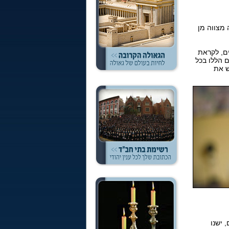
 מצווה מן
ם, לקראת
 הללו בכל
ש את
 ישנו