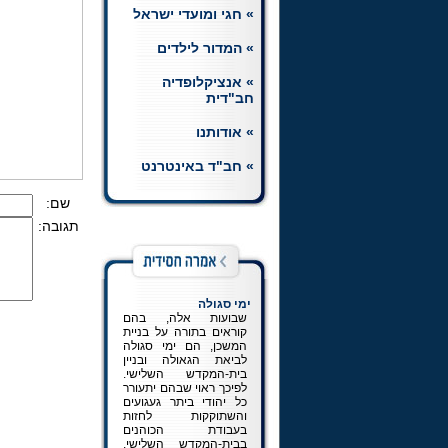
לכניסה
» חגי ומועדי ישראל
חת"ת רמב"ם
הצטרפו ללומדי השיעורים
» המדור לילדים
היומיים בחומש, תהלים
ותניא, וכן בשיעור יומי
» אנציקלופדיה
ברמב"ם.
לכניסה למדור
חב"דית
» אודותנו
» חב"ד באינטרנט
שם:
תגובה:
ימי סגולה
שבועות אלה, בהם
קוראים בתורה על בניית
המשכן, הם ימי סגולה
לביאת הגאולה ובניין
בית-המקדש השלישי.
לפיכך ראוי שבהם יתעורר
כל יהודי ביתר געגועים
והשתוקקות לחזות
בעבודת הכוהנים
בבית-המקדש השלישי,