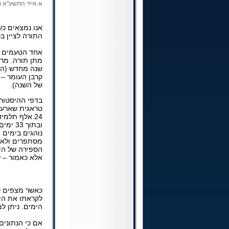
א אייר התשע"א (05.05.2011)
אנו נמצאים כע
התורה לציין ב
אחד הטעמים ל
מתן תורה. מרו
שנה מחדש (הש
קרבן העומר –
של השנה).
בדפי ההיסטור
טראגית שארעה
24 אלף תלמי
ובתוך 
נוהגים בימים 
מסתפרים ולא ע
הספירה של הימ
אלא כאמור – 
*
כאשר מצפים לע
לקראתו את הי
הימים. ניתן ל
אם כי הנתונים