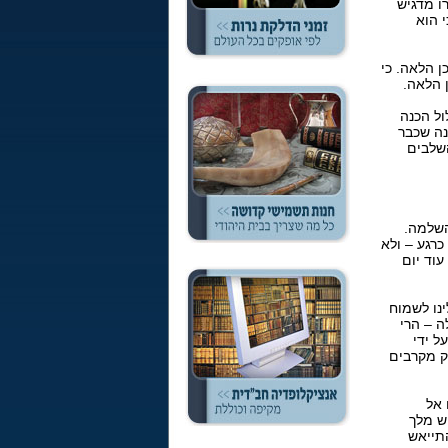
ו מדגיש
 הוא
ן הלאה. כי
 הלאה.
ול הכנה
נה שכבר
השלבים
השלמה.
רגע – ולא
וד יום
נו לשמוח
ה – הרי
ל ידי
רק מקרבים
 אל
ש מלך
תייאש