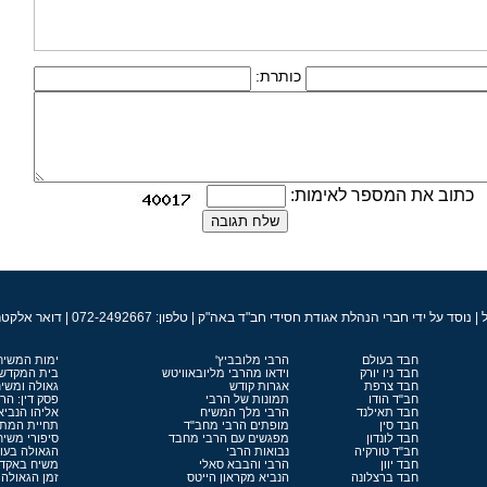
כותרת:
כתוב את המספר לאימות:
ברי הנהלת אגודת חסידי חב"ד באה"ק | טלפון: 072-2492667 | דואר אלקטרוני: admin@chabad.co.il
חבד בעולם
הרבי מלובביץ'
ימות המשיח
חבד ניו יורק
וידאו מהרבי מליובאוויטש
בית המקדש
חבד צרפת
אגרות קודש
גאולה ומשי
חב"ד הודו
תמונות של הרבי
פסק דין: הר
חבד תאילנד
הרבי מלך המשיח
אליהו הנביא
חבד סין
מופתים הרבי מחב"ד
תחיית המתי
חבד לונדון
מפגשים עם הרבי מחבד
סיפורי משיח
חב"ד טורקיה
נבואות הרבי
הגאולה בעו
חבד יוון
הרבי והבבא סאלי
משיח באקד
חבד ברצלונה
הנביא מקראון הייטס
זמן הגאולה