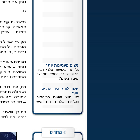
נותן את הכוח
***
משנה-תוקף מק
לגאולה. קרוב 
דורות – ועדיי
הקושי הגדול בה
הנכסף של התגל
נכנסים, כי היו
נשים מעניינות יותר
ספירת-העומר מ
על מה שלושת אלפי נשים
נותרו – אלא ע
יכולות לדבר במשך חמישה
המשיח, הוא קר
ימים רצופים?
התקרבנו ביום 
קשה לזווגן כקריעת ים
לנו, החיים כי
סוף
הגאולה תתרחש 
בני הזוג שונים במימדים
הגלויים שלהם. הם איש
ציפייה. מה ש
ואשה השונים במהותם. הם
– מדובר בפרק 
לא אמורים לחשוב ולהרגיש
את אותו הדבר. ההכרה
כמובן, שאיננו
במציאותם כשונה זהו חלק
יהיה, אנו למד
בלתי נפרד מפיתוחה של
זוגיות נכונה.
כתיבה לרבי
כל מה שרצית לדעת על