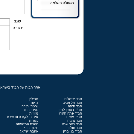
בגאולה השלמה.
שם:
תגובה:
אתר הבית של חב"ד בישראל | נוסד על ידי ח
חבד ירושלים
תפילין
חבד תל אביב
צדקה
חבד חיפה
שיעורי תורה
חב"ד ראשון לציון
ספרי יהדות
חב"ד פתח תקוה
מזוזות
חב"ד אשדוד
זמני הדלקת נרות שבת
חבד נתניה
כשרות
חבד באר שבע
טהרת המשפחה
חבד חולון
חינוך יהודי
חב"ד בני ברק
אהבת ישראל