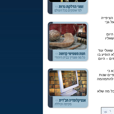
הציפייה
ל גבי
היום
שאליו
שאולי עוד
 הופיע בו
ים – היום
א כי
יים שנות
ה להתמהמה
אבל מה שלא