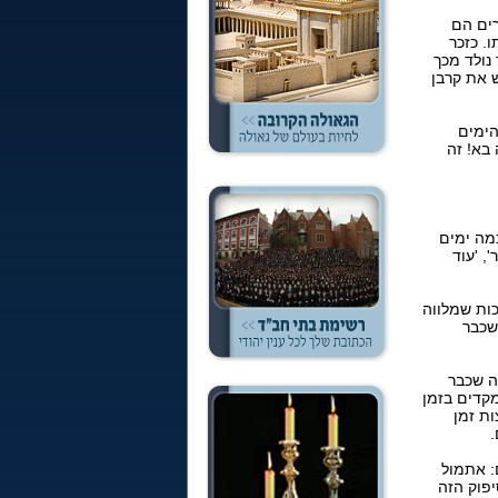
רים הם
. כזכר
נולד מכך
 את קרבן
הימים
 בא! זה
מה ימים
, 'עוד
ות שמלווה
שכבר
ה שכבר
קדים בזמן
ות זמן
.
: אתמול
יפוק הזה