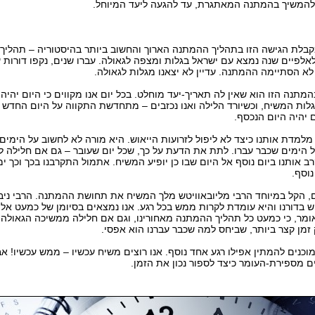
 להמשיך בהמתנה המאתגרת, עד להגעה ליעד המיוחל.
בלת הגישה הזו בתהליך ההמתנה הארוך והחשוב ביותר בהיסטוריה – תהליך 
לאלפיים שנה נמצא עם ישראל בגלות ומצפה לגאולה. עברו שנים, נקפו דורות ע
ן לא הסתיימה ההמתנה. עדיין לא יצאנו מגלות לגאולה.
מתנה הזו הוא שאין לה תאריך-יעד מוחלט. בכל יום אנו מקווים כי היום יהיה 
ות המשיח, וכשיורד הלילה ואנו נכזבים – מתחדשת התקווה על היום החדש 
ם יהיה היום הנכסף.
למדת אותנו כיצד לא ליפול לזרועות הייאוש. היא מורה לא לחשוב על הימים 
ל הימים שכבר עברו. לתת את הדעת על כך, שכל יום שעובר – גם אם חלילה לא
ב אותנו ביום נוסף אל היום שבו כן יופיע המשיח. אתמול התקרבנו בכך וכך ימ
נוסף.
ום, הקל במיוחד הרבי מליובאוויטש מלך המשיח את תחושת ההמתנה. הרבי ניב
בדורנו והיא עומדת לקרות ממש בכל רגע. אנו נמצאים בסיומן של כמעט אלפ
אומר, כי כמעט כל תהליך ההמתנה מאחורינו, וגם אם חלילה ממשיכה הגאול
זמן קצר ביותר, שביחס למה שכבר עברנו הוא אפסי.
 מוכנים להמתין אפילו רגע אחד נוסף. אנו רוצים משיח עכשיו – ממש עכשיו! 
ים מספירת-העומר כיצד לספור נכון את הזמן.