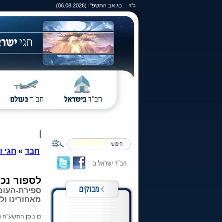
כג אב התשפ"ו (06.08.2026)
|
חבד
»
חגי ו
לספור נכו
ספירת-העומ
מאחורינו ול
כו ניסן התשע"ח (11.04.2018)