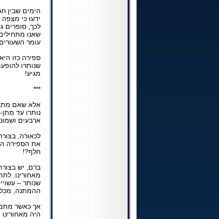
הימים שבין חג
ידעו כי מצפה 
לכך, סופרים 
שאנו מתחילים
עומר השעורים)
ספירה כזו היא
שנותרו להופעת
מגיע!
***
אלא שאם מתבו
נותרו עד מתן-
ארבעים ושמונה 
לכאורה, בצור
את הספירה הו
חלף?!
ברם, יש בצור
מאחורינו. לתת
שנותר – עשויי
ההמתנה, מכל מ
אך כאשר מתמק
היה מאחורינו 