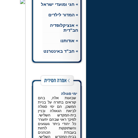
» חגי ומועדי ישראל
חת"ת רמב"ם
הצטרפו ללומדי השיעורים
» המדור לילדים
היומיים בחומש, תהלים
ותניא, וכן בשיעור יומי
ברמב"ם.
לכניסה למדור
» אנציקלופדיה
חב"דית
» אודותנו
» חב"ד באינטרנט
ימי סגולה
שבועות אלה, בהם
קוראים בתורה על בניית
המשכן, הם ימי סגולה
לביאת הגאולה ובניין
בית-המקדש השלישי.
לפיכך ראוי שבהם יתעורר
כל יהודי ביתר געגועים
והשתוקקות לחזות
בעבודת הכוהנים
בבית-המקדש השלישי,