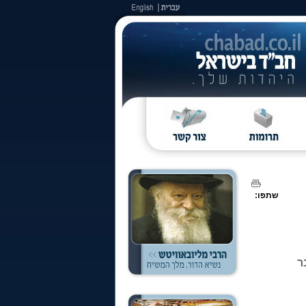
שתפו:
ר