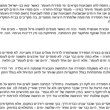
 הפסח לחג השבועות נקראים ימי ספירת-העומר. כאשר יצאו בני-ישראל ממצ
להם מעמד מיוחד במינו – מעמד קבלת-התורה – והם ספרו את הימים לקראתו
גם אנו את הימים שבשבעת השבועות שבין פסח לשבועות (השם ספירת-העומר 
 את הספירה מהיממה שלמחרת היציאה ממצרים, בה מקריבים בבית-המקדש
.
 טבעית ואנושית מאוד. ככה זה כאשר מצפים למשהו גדול ונכסף – מונים את 
ו וככל שנוקף ומתקצר זמן ההמתנה, מתחזקת בנו מין דריכות נעימה: הנה, זה
ננים בצורת הספירה שנשתמרה לדורות מגלים עובדה מעניינת. לא סופרים כ
תורה – אלא כמה ימים כבר עברו. לא סופרים 'עוד ארבעים ותשעה ימים לעומר'
ימים לעומר', אלא 'היום יום אחד לעומר', 'היום שני ימים לעומר' וכן הלאה.
ה כזו לא משקפת הספירה את התחושה הטבעית שממנה היא נולדה. הרי הדריכ
לכת ומתפתחת בגלל התקצרות הזמן שנותר עד לרגע המיוחל ולא בגלל הזמן 
ת הספירה הזו לקח רב-משמעות: בתהליכי המתנה חשוב לשים את הדגש על מ
 את הדעת על הדרך שכבר התקדמנו ולא על הדרך שעדיין מצפה לנו. אם מתמ
ם להיתקף בייאוש. במין תחושה של 'זה לא נגמר'. גם אם מדגישים את התכווצ
קום שולטת יותר ההרגשה שלפנינו עוד דרך וזו הרגשה שעלולה להרפות ידים
דים בכך שכבר עברנו כברת-דרך; בכך שאיננו דורכים במקום, אלא מתקדמים
יום אחד, היום כבר שני ימים ומחר יהיו שלושה ימים – מתמלאים בסיפוק. והס