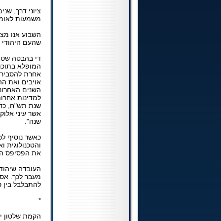
ציוני דרך, שני
משמעות לאומית
שהעם היהודי ח
די בהבטה שטח
המופלא בתוכו א
אחרת להסביר 
אויבים ואת ה
השנים האחרונו
למדינות אחרו
שנת תש"ח, כד
אשר עיני אלוק
שנה".
כאשר נוסיף ל
והטכנולוגית ו
את הפסיפס המ
העובדה שיהודי
מעבר לכך. אס
להתבלבל בין ס
*
הקמת שלטון יה