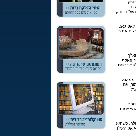
ורק
יח –
 תש"ח רחוק
 לאט לאט
משיח אמור
האלף
של האלף
פני כניסת
 ממאכלי
ר, אנו
עת
הסבת
מאיימות
ולה, כשהיא
 אל היכלו