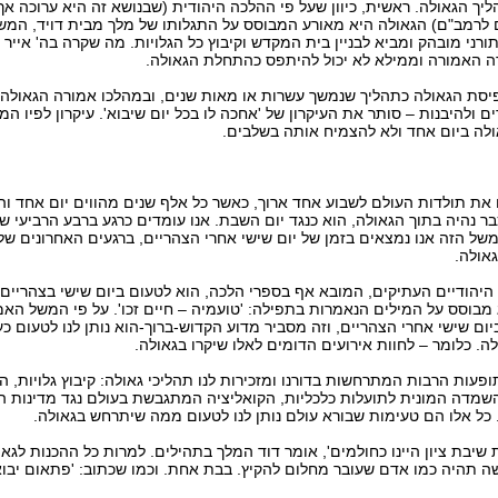
יך הגאולה. ראשית, כיוון שעל פי ההלכה היהודית (שבנושא זה היא ערוכה אך 
לרמב"ם) הגאולה היא מאורע המבוסס על התגלותו של מלך מבית דויד, המש
תורני מובהק ומביא לבניין בית המקדש וקיבוץ כל הגלויות. מה שקרה בה' אייר
ה האמורה וממילא לא יכול להיתפס כהתחלת הגאולה.
יסת הגאולה כתהליך שנמשך עשרות או מאות שנים, ובמהלכו אמורה הגאולה
ים ולהיבנות – סותר את העיקרון של 'אחכה לו בכל יום שיבוא'. עיקרון לפיו ה
לה ביום אחד ולא להצמיח אותה בשלבים.
את תולדות העולם לשבוע אחד ארוך, כאשר כל אלף שנים מהווים יום אחד ו
בר נהיה בתוך הגאולה, הוא כנגד יום השבת. אנו עומדים כרגע ברבע הרביעי 
משל הזה אנו נמצאים בזמן של יום שישי אחרי הצהריים, ברגעים האחרונים של
אולה.
יהודיים העתיקים, המובא אף בספרי הלכה, הוא לטעום ביום שישי בצהריים
בוסס על המילים הנאמרות בתפילה: 'טועמיה – חיים זכו'. על פי המשל האמו
ום שישי אחרי הצהריים, וזה מסביר מדוע הקדוש-ברוך-הוא נותן לנו לטעום כ
. כלומר – לחוות אירועים הדומים לאלו שיקרו בגאולה.
פעות הרבות המתרחשות בדורנו ומזכירות לנו תהליכי גאולה: קיבוץ גלויות, 
שמדה המונית לתועלות כלכליות, הקואליציה המתגבשת בעולם נגד מדינות ה
כל אלו הם טעימות שבורא עולם נותן לנו לטעום ממה שיתרחש בגאולה.
שיבת ציון היינו כחולמים', אומר דוד המלך בתהילים. למרות כל ההכנות לגא
 תהיה כמו אדם שעובר מחלום להקיץ. בבת אחת. וכמו שכתוב: 'פתאום יבוא