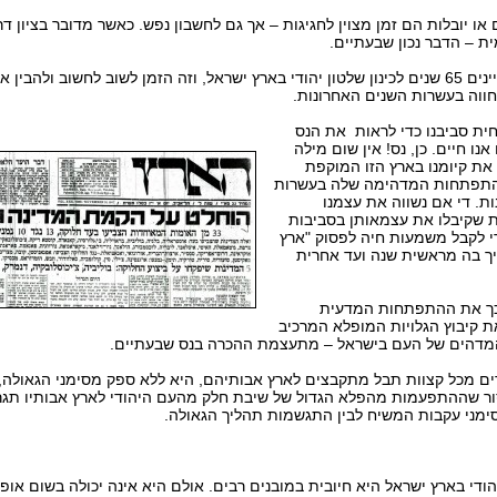
ם או יובלות הם זמן מצוין לחגיגות – אך גם לחשבון נפש. כאשר מדובר בציון ד
 – הדבר נכון שבעתיים.
השבוע אנו מציינים 65 שנים לכינון שלטון יהודי בארץ ישראל, וזה הזמן לשוב לחשוב ולהב
ווה בעשרות השנים האחרונות.
ית סביבנו כדי לראות את הנס
נו חיים. כן, נס! אין שום מילה
את קיומנו בארץ הזו המוקפת
התפתחות המדהימה שלה בעשרות
ת. די אם נשווה את עצמנו
ת שקיבלו את עצמאותן בסביבות
י לקבל משמעות חיה לפסוק "ארץ
יך בה מראשית שנה ועד אחרית
כך את ההתפתחות המדעית
את קיבוץ הגלויות המופלא המרכיב
דהים של העם בישראל – מתעצמת ההכרה בנס שבעתיים.
ם מכל קצוות תבל מתקבצים לארץ אבותיהם, היא ללא ספק מסימני הגאולה,
ור שההתפעמות מהפלא הגדול של שיבת חלק מהעם היהודי לארץ אבותיו תגרו
ימני עקבות המשיח לבין התגשמות תהליך הגאולה.
ודי בארץ ישראל היא חיובית במובנים רבים. אולם היא אינה יכולה בשום אופן