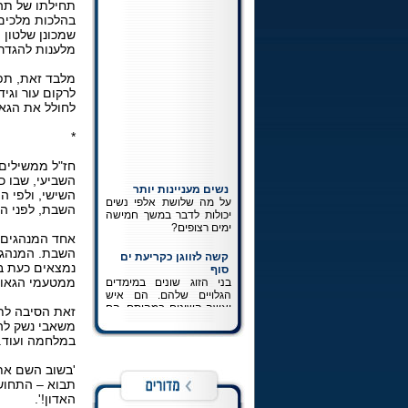
תחילתו של תהל
בהלכות מלכים 
שמכונן שלטון 
מלענות להגדר
מלבד זאת, תפ
לרקום עור וגיד
לחולל את הגאו
*
חז"ל ממשילים 
נשים מעניינות יותר
השביעי, שבו כ
על מה שלושת אלפי נשים
השישי, ולפי ה
יכולות לדבר במשך חמישה
השבת, לפני הג
ימים רצופים?
אחד המנהגים ה
קשה לזווגן כקריעת ים
השבת. המנהג מ
סוף
נמצאים כעת בי
בני הזוג שונים במימדים
ממטעמי הגאולה
הגלויים שלהם. הם איש
ואשה השונים במהותם. הם
לא אמורים לחשוב ולהרגיש
זאת הסיבה לתו
את אותו הדבר. ההכרה
משאבי נשק לה
במציאותם כשונה זהו חלק
במלחמה ועוד. 
בלתי נפרד מפיתוחה של
זוגיות נכונה.
'בשוב השם את 
תבוא – התחושה
כתיבה לרבי
האדון!'.
כל מה שרצית לדעת על