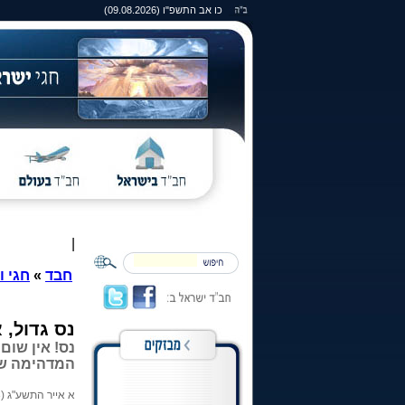
כו אב התשפ"ו (09.08.2026)
|
חבד
»
חגי ו
נס גדול, 
נס! אין שום
המדהימה של
א אייר התשע"ג (11.04.2013)