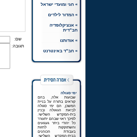
» חגי ומועדי ישראל
חת"ת רמב"ם
הצטרפו ללומדי השיעורים
» המדור לילדים
היומיים בחומש, תהלים
ותניא, וכן בשיעור יומי
» אנציקלופדיה
ברמב"ם.
לכניסה למדור
חב"דית
שם:
» אודותנו
תגובה:
» חב"ד באינטרנט
ימי סגולה
שבועות אלה, בהם
קוראים בתורה על בניית
המשכן, הם ימי סגולה
לביאת הגאולה ובניין
בית-המקדש השלישי.
לפיכך ראוי שבהם יתעורר
כל יהודי ביתר געגועים
והשתוקקות לחזות
בעבודת הכוהנים
בבית-המקדש השלישי,