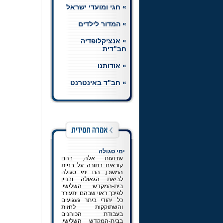
» חגי ומועדי ישראל
חת"ת רמב"ם
הצטרפו ללומדי השיעורים
» המדור לילדים
היומיים בחומש, תהלים
ותניא, וכן בשיעור יומי
» אנציקלופדיה
ברמב"ם.
לכניסה למדור
חב"דית
» אודותנו
» חב"ד באינטרנט
ימי סגולה
שבועות אלה, בהם
קוראים בתורה על בניית
המשכן, הם ימי סגולה
לביאת הגאולה ובניין
בית-המקדש השלישי.
לפיכך ראוי שבהם יתעורר
כל יהודי ביתר געגועים
והשתוקקות לחזות
בעבודת הכוהנים
בבית-המקדש השלישי,