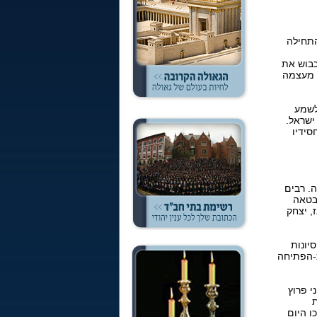
מה שהתחילה
כבוש את
ן מעצמה
לשמע
ישראל.
סידיו
. רבים
בטאה
, יצחק
יונות
ת-הפתיחה
י פרוץ
ת
ו היום