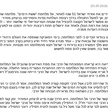
)
ימים אלה מחזירים את אזרחי ישראל 51 שנה לאחור, אל מלחמת "ששת הימים". מלח
, אך לפועל התנהלה בדרך רצופה הצלחות נסיות והסתיימה בניצחון מזהיר:
וא אפשר לישראל הקטנה להכפיל את שטחה הטריטוריאלי פי שלושה יותר – ל
צמה את רמת הגולן ולאחד את ירושלים תחת ריבונות יהודית. הפכנו אז למעי
כנותיה רועדות מפניה.
נו בוודאי זוכרים כי לפני המלחמה, בימי הפאניקה שאפפה את העולם היהודי 
השטנה של צבאות ערב – עמד מנהיג אחד ויחיד וזרע ביטחון בקרב המוני בית 
יטש מלך המשיח ניבא ברורות כי ישראל תצא מהמלחמה הזו מנצחת, והורה לח
אר בה, משום שאין להם ממה לחשוש.
דועה היא קריאתו המפוכחת של הרבי את מפת האירועים שהובילו אל המלחמה
כי נקודת הפתיחה של המלחמה הייתה ההתגרות המצרית באזור התעלה, שהת
אנייה שעברה שם בדרכה לישראל. דעתו של הרבי הייתה שונה והרמטכ"ל דאז
 מלא כי היא הנכונה.
ת' שהייתה לרבין אצל הרבי תקופה קצרה לאחר המלחמה, אמר לו הרבי כי הניס
ים להסיט את מקורות המים של ישראל שנה קודם לכן, הם שהיו בעצם נקוד
מלחמה. רבין השתאה כולו מראייתו הנכוחה של הרבי.
שר של הרבי אל המלחמה, היא הדרך שבה סייע לניצחון המזהיר. זמן קצר לפנ
רבי את דברי חז"ל, כי התפילין מטילות אימה ופחד על אויבי ישראל ומביאו
ם לכך קרא לכל גבר מעל גיל בר-מצווה להניח תפילין. דוכני התפילין, שהפכ