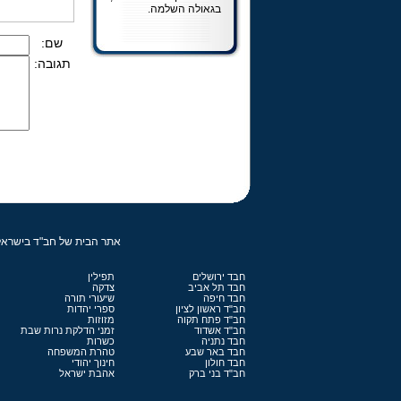
בגאולה השלמה.
שם:
תגובה:
אתר הבית של חב"ד בישראל | נוסד על ידי ח
חבד ירושלים
תפילין
חבד תל אביב
צדקה
חבד חיפה
שיעורי תורה
חב"ד ראשון לציון
ספרי יהדות
חב"ד פתח תקוה
מזוזות
חב"ד אשדוד
זמני הדלקת נרות שבת
חבד נתניה
כשרות
חבד באר שבע
טהרת המשפחה
חבד חולון
חינוך יהודי
חב"ד בני ברק
אהבת ישראל