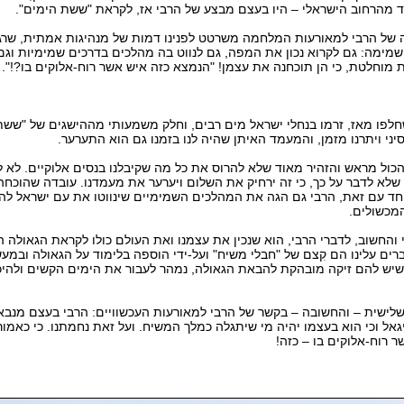
ד מהרחוב הישראלי – היו בעצם מבצע של הרבי אז, לקראת "ששת הימים".
 של הרבי למאורעות המלחמה משרטט לפנינו דמות של מנהיגות אמתית, שרג
מימה: גם לקרוא נכון את המפה, גם לנווט בה מהלכים בדרכים שמימיות וג
 מוחלטת, כי הן תוכחנה את עצמן! "הנמצא כזה איש אשר רוח-אלוקים בו?!".
ם שחלפו מאז, זרמו בנחלי ישראל מים רבים, וחלק משמעותי מההישגים של "ששת
סיני ויתרנו מזמן, והמעמד האיתן שהיה לנו בזמנו גם הוא התערער.
כול מראש והזהיר מאוד שלא להרוס את כל מה שקיבלנו בנסים אלוקיים. לא ל
שלא לדבר על כך, כי זה ירחיק את השלום ויערער את מעמדנו. עובדה שהוכחה
יחד עם זאת, הרבי גם הגה את המהלכים השמימיים שינווטו את עם ישראל לה
מכשולים.
והחשוב, לדברי הרבי, הוא שנכין את עצמנו ואת העולם כולו לקראת הגאולה 
רים עלינו הם קִצם של "חבלי משיח" ועל-ידי הוספה בלימוד על הגאולה ובמעש
שיש להם זיקה מובהקת להבאת הגאולה, נמהר לעבור את הימים הקשים ולהיכ
שלישית – והחשובה – בקשר של הרבי למאורעות העכשוויים: הרבי בעצם מנבא 
גאל וכי הוא בעצמו יהיה מי שיתגלה כמלך המשיח. ועל זאת נחמתנו. כי כאמור:
 רוח-אלוקים בו – כזה!