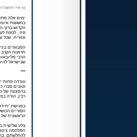
טז אייר התשע"ח (01.05.2018
בחששות איומים
הקדוש-ברוך-ה
סיני, לספח לע
אזורית, שכל ש
המבוגרים ביני
תרועות הקרב ו
הרבי מליובאוו
שבישראל להיש
***
עובדה פחות י
וטובים סברו 
בהפצצה של כל 
רבין, הודה בפה
בפגישת 'יחידו
הסוריים הכושל
הראשונית של ה
צלע שלישית בק
המלחמה ציטט ה
להחלשתם. בהתא