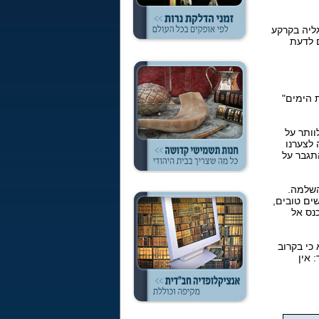
ליה בקרקע
ם לדעת
 הימים"
וותר על
 לצערנו
תגבר על
השלמה.
ים טובים,
נס אל
כי בקרוב
 אין