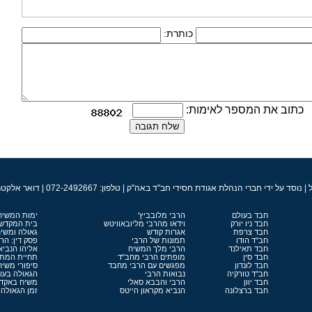
כותרת:
כתוב את המספר לאימות:
ברי הנהלת אגודת חסידי חב"ד באה"ק | טלפון: 072-2492667 | דואר אלקטרוני: admin@chabad.co.il
חבד בעולם
הרבי מלובביץ'
ימות המשיח
חבד ניו יורק
וידאו מהרבי מליובאוויטש
בית המקדש
חבד צרפת
אגרות קודש
גאולה ומשי
חב"ד הודו
תמונות של הרבי
פסק דין: הר
חבד תאילנד
הרבי מלך המשיח
אליהו הנביא
חבד סין
מופתים הרבי מחב"ד
תחיית המתי
חבד לונדון
מפגשים עם הרבי מחבד
סיפורי משיח
חב"ד טורקיה
נבואות הרבי
הגאולה בעו
חבד יוון
הרבי והבבא סאלי
משיח באקד
חבד ברצלונה
הנביא מקראון הייטס
זמן הגאולה