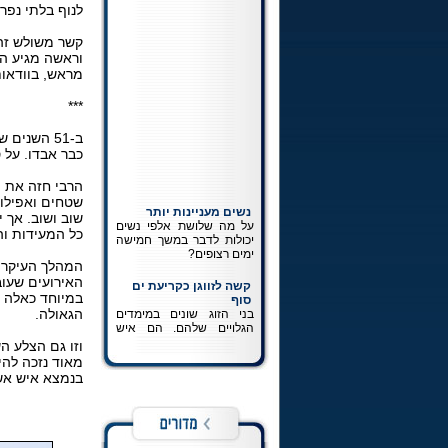
לנוף בלתי נפר
קשר משולש זה
וראשה מגיע הש
מראש, בוודאות
***
ב-51 השני
כבר אבדו. על 
הרבי חזה את ה
נשים מעניינות יותר
שטחים ואפילו 
על מה שלושת אלפי נשים
שוב ושוב. אך 
יכולות לדבר במשך חמישה
כל המעידות וה
ימים רצופים?
המהלך העיקרי 
קשה לזווגן כקריעת ים
האירועים שעוב
סוף
במיוחד כאלה 
בני הזוג שונים במימדים
הגלויים שלהם. הם איש
הגאולה.
ואשה השונים במהותם. הם
לא אמורים לחשוב ולהרגיש
וזו גם הצלע ה
את אותו הדבר. ההכרה
מאוד נזכה להי
במציאותם כשונה זהו חלק
בנמצא איש אשר
בלתי נפרד מפיתוחה של
זוגיות נכונה.
כתיבה לרבי
כל מה שרצית לדעת על