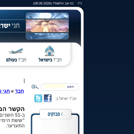
כה אב התשפ"ו (08.08.2026)
|
חבד
»
חגי ו
הקשר המש
ב-51 הש
"ששת הימים"
התערער.