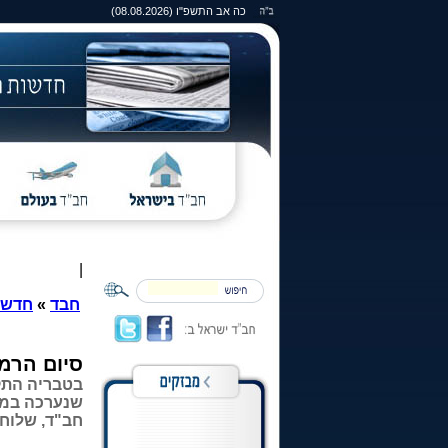
כה אב התשפ"ו (08.08.2026)
|
חבד
»
חדשו
סיום הרמב
בטבריה התק
שנערכה במי
חב"ד, שלוחי