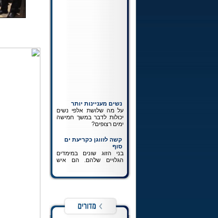
נשים מעניינות יותר
על מה שלושת אלפי נשים
יכולות לדבר במשך חמישה
ימים רצופים?
קשה לזווגן כקריעת ים
סוף
בני הזוג שונים במימדים
הגלויים שלהם. הם איש
ואשה השונים במהותם. הם
לא אמורים לחשוב ולהרגיש
את אותו הדבר. ההכרה
במציאותם כשונה זהו חלק
בלתי נפרד מפיתוחה של
זוגיות נכונה.
כתיבה לרבי
כל מה שרצית לדעת על