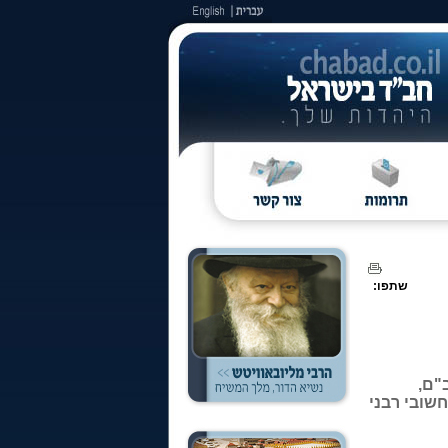
שתפו:
"ם,
שובי רבני