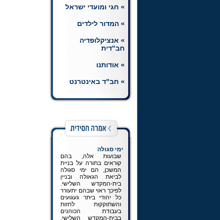
» חגי ומועדי ישראל
חת"ת רמב"ם
הצטרפו ללומדי השיעורים
» המדור לילדים
היומיים בחומש, תהלים
ותניא, וכן בשיעור יומי
» אנציקלופדיה
ברמב"ם.
לכניסה למדור
חב"דית
» אודותנו
» חב"ד באינטרנט
ימי סגולה
שבועות אלה, בהם
קוראים בתורה על בניית
המשכן, הם ימי סגולה
לביאת הגאולה ובניין
בית-המקדש השלישי.
לפיכך ראוי שבהם יתעורר
כל יהודי ביתר געגועים
והשתוקקות לחזות
בעבודת הכוהנים
בבית-המקדש השלישי,