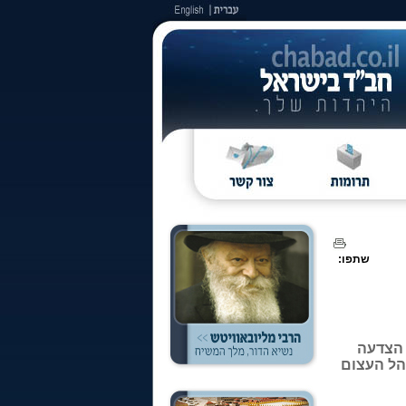
שתפו:
ו הצדעה
לדתו י"א בניסן. בשעה 7:30 החל הקהל העצום