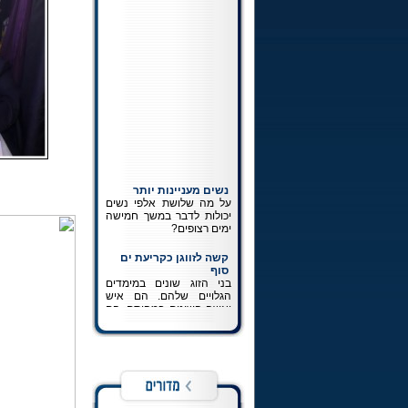
נשים מעניינות יותר
על מה שלושת אלפי נשים
יכולות לדבר במשך חמישה
ימים רצופים?
קשה לזווגן כקריעת ים
סוף
בני הזוג שונים במימדים
הגלויים שלהם. הם איש
ואשה השונים במהותם. הם
לא אמורים לחשוב ולהרגיש
את אותו הדבר. ההכרה
במציאותם כשונה זהו חלק
בלתי נפרד מפיתוחה של
זוגיות נכונה.
כתיבה לרבי
כל מה שרצית לדעת על