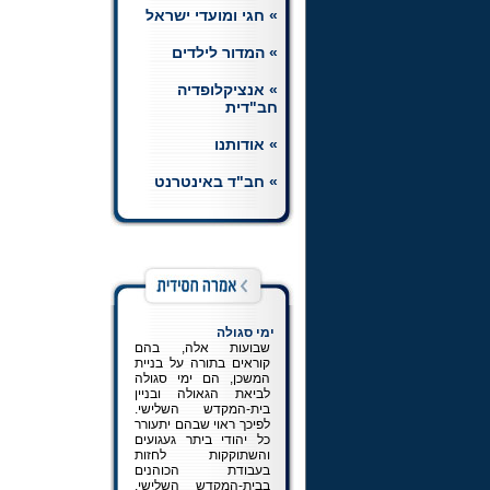
» חגי ומועדי ישראל
חת"ת רמב"ם
הצטרפו ללומדי השיעורים
» המדור לילדים
היומיים בחומש, תהלים
ותניא, וכן בשיעור יומי
ברמב"ם.
לכניסה למדור
» אנציקלופדיה
חב"דית
» אודותנו
» חב"ד באינטרנט
ימי סגולה
שבועות אלה, בהם
קוראים בתורה על בניית
המשכן, הם ימי סגולה
לביאת הגאולה ובניין
בית-המקדש השלישי.
לפיכך ראוי שבהם יתעורר
כל יהודי ביתר געגועים
והשתוקקות לחזות
בעבודת הכוהנים
בבית-המקדש השלישי,