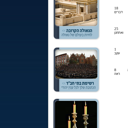
18
דברים
25
ואתחנן
1
עקב
8
ראה