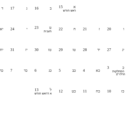
א
15
ב
16
ג
17
ד
ראש חודש
ט
23
ו
20
ז
21
ח
22
י
24
יא
תענית
יג
27
יד
28
טו
29
טז
30
יז
31
יח
כ
3
כא
4
כב
5
כג
6
כד
7
כה
הסתלקות
הרלוי"צ
ל
13
כז
10
כח
11
כט
12
א דראש חודש