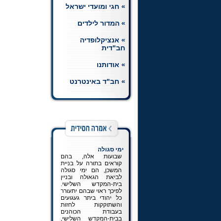
» חגי ומועדי ישראל
חת"ת רמב"ם
הצטרפו ללומדי השיעורים
» המדור לילדים
היומיים בחומש, תהלים
ותניא, וכן בשיעור יומי
» אנציקלופדיה
ברמב"ם.
לכניסה למדור
חב"דית
» אודותנו
» חב"ד באינטרנט
ימי סגולה
שבועות אלה, בהם
קוראים בתורה על בניית
המשכן, הם ימי סגולה
לביאת הגאולה ובניין
בית-המקדש השלישי.
לפיכך ראוי שבהם יתעורר
כל יהודי ביתר געגועים
והשתוקקות לחזות
בעבודת הכוהנים
בבית-המקדש השלישי,