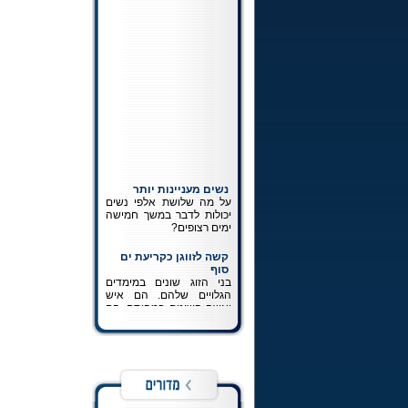
נשים מעניינות יותר
על מה שלושת אלפי נשים
יכולות לדבר במשך חמישה
ימים רצופים?
קשה לזווגן כקריעת ים
סוף
בני הזוג שונים במימדים
הגלויים שלהם. הם איש
ואשה השונים במהותם. הם
לא אמורים לחשוב ולהרגיש
את אותו הדבר. ההכרה
במציאותם כשונה זהו חלק
בלתי נפרד מפיתוחה של
זוגיות נכונה.
כתיבה לרבי
כל מה שרצית לדעת על