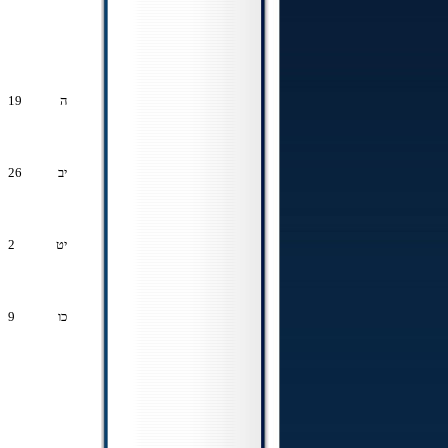
ה
19
יב
26
יט
2
כו
9