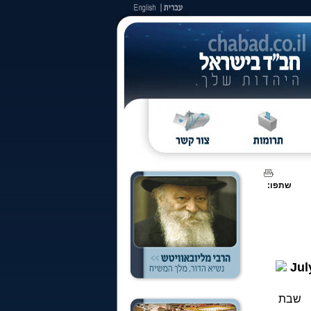
שתפו:
Jul
שבת