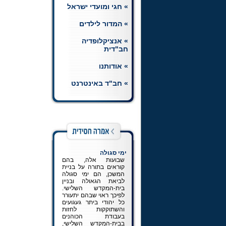
» חגי ומועדי ישראל
חת"ת רמב"ם
הצטרפו ללומדי השיעורים
» המדור לילדים
היומיים בחומש, תהלים
ותניא, וכן בשיעור יומי
» אנציקלופדיה
ברמב"ם.
לכניסה למדור
חב"דית
» אודותנו
» חב"ד באינטרנט
ימי סגולה
שבועות אלה, בהם
קוראים בתורה על בניית
המשכן, הם ימי סגולה
לביאת הגאולה ובניין
בית-המקדש השלישי.
לפיכך ראוי שבהם יתעורר
כל יהודי ביתר געגועים
והשתוקקות לחזות
בעבודת הכוהנים
בבית-המקדש השלישי,