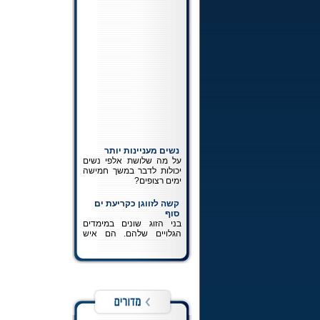
נשים מעניינות יותר
על מה שלושת אלפי נשים
יכולות לדבר במשך חמישה
ימים רצופים?
קשה לזווגן כקריעת ים
סוף
בני הזוג שונים במימדים
הגלויים שלהם. הם איש
ואשה השונים במהותם. הם
לא אמורים לחשוב ולהרגיש
את אותו הדבר. ההכרה
במציאותם כשונה זהו חלק
בלתי נפרד מפיתוחה של
זוגיות נכונה.
כתיבה לרבי
כל מה שרצית לדעת על