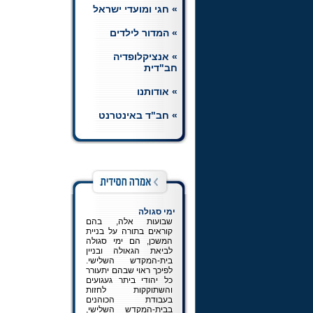
» חגי ומועדי ישראל
חת"ת רמב"ם
הצטרפו ללומדי השיעורים
» המדור לילדים
היומיים בחומש, תהלים
ותניא, וכן בשיעור יומי
» אנציקלופדיה
ברמב"ם.
לכניסה למדור
חב"דית
» אודותנו
» חב"ד באינטרנט
ימי סגולה
שבועות אלה, בהם
קוראים בתורה על בניית
המשכן, הם ימי סגולה
לביאת הגאולה ובניין
בית-המקדש השלישי.
לפיכך ראוי שבהם יתעורר
כל יהודי ביתר געגועים
והשתוקקות לחזות
בעבודת הכוהנים
בבית-המקדש השלישי,