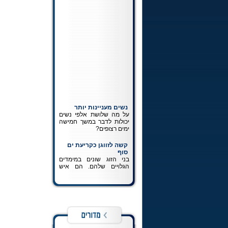
נשים מעניינות יותר
על מה שלושת אלפי נשים
יכולות לדבר במשך חמישה
ימים רצופים?
קשה לזווגן כקריעת ים
סוף
בני הזוג שונים במימדים
הגלויים שלהם. הם איש
ואשה השונים במהותם. הם
לא אמורים לחשוב ולהרגיש
את אותו הדבר. ההכרה
במציאותם כשונה זהו חלק
בלתי נפרד מפיתוחה של
זוגיות נכונה.
כתיבה לרבי
כל מה שרצית לדעת על