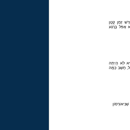
ְרֵשׁ זְמַן קָטָן
 אֶפֹּל בָּרֶגַע
 הִיא לֹא הָיְתָה
ֹל, חָשַׁב כַּמָּה
ְׁנֵיאוֹרְסוֹן