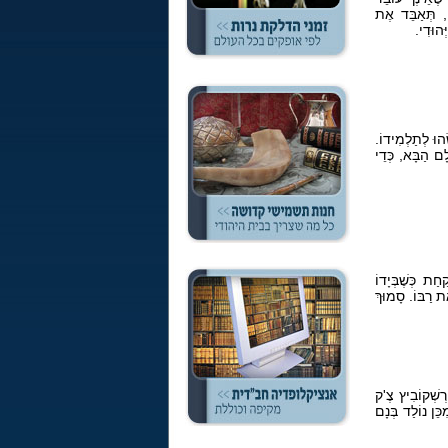
ָם, תְּאַבֵּד אֶת
ְהוּדִי.
ֵהוּ לְתַלְמִידוֹ.
לָם הַבָּא, כְּדֵי
ת כְּשֶׁבְּיָדוֹ
ת רַבּוֹ. סָמוּךְ
ֶרְשְׁקוֹבִיץ צֶ'ק
ֵן נוֹלַד בְּנָם