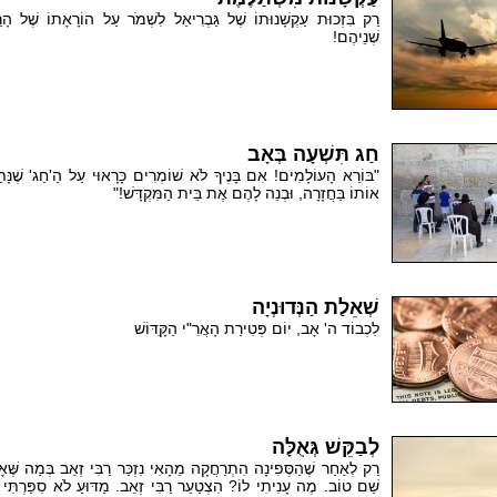
רַק בִּזְכוּת עַקְשָׁנוּתוֹ שֶׁל גַּבְרִיאֵל לִשְׁמֹר עַל הוֹרָאָתוֹ שֶׁל הָרַבִּ
שְׁנֵיהֶם!
חַג תִּשְׁעָה בְּאָב
"בּוֹרֵא הָעוֹלָמִים! אִם בָּנֶיךָ לֹא שׁוֹמְרִים כָּרָאוּי עַל הַ'חַג' שֶׁנָּ
אוֹתוֹ בַּחֲזָרָה, וּבְנֵה לָהֶם אֶת בֵּית הַמִּקְדָּשׁ!"
שְׁאֵלַת הַנְּדוּנְיָה
לִכְבוֹד ה' אָב, יוֹם פְּטִירַת הָאֲרִ"י הַקִָּדּוֹשׁ
לְבַקֵּשׁ גְּאֻלָּה
רַק לְאַחַר שֶׁהַסְּפִינָה הִתְרַחֲקָה מֵהָאִי נִזְכַּר רַבִּי זְאֵב בְּמַה שֶּׁא
שֵׁם טוֹב. מֶה עָנִיתִי לוֹ? הִצְטַעֵר רַבִּי זְאֵב. מַדּוּעַ לֹא סִפַּרְתִּי