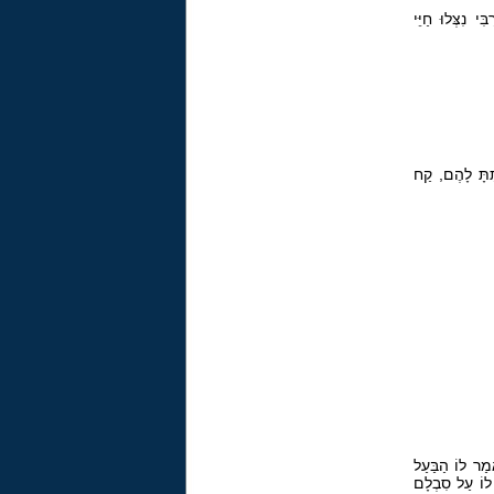
י נִצְּלוּ חַיֵּי
תַתָּ לָהֶם, קַח
ָמַר לוֹ הַבַּעַל
 לוֹ עַל סִבְלָם