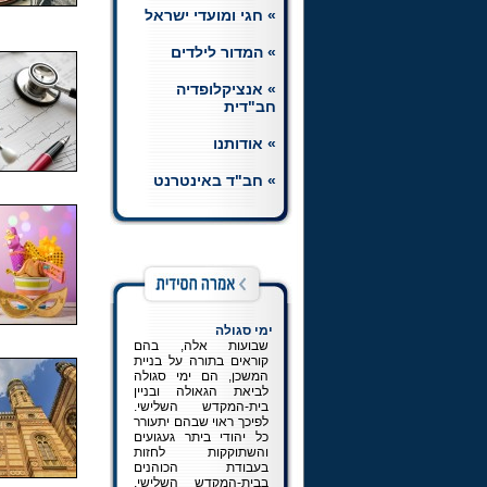
» חגי ומועדי ישראל
» המדור לילדים
» אנציקלופדיה
חב"דית
» אודותנו
» חב"ד באינטרנט
ימי סגולה
שבועות אלה, בהם
קוראים בתורה על בניית
המשכן, הם ימי סגולה
לביאת הגאולה ובניין
בית-המקדש השלישי.
לפיכך ראוי שבהם יתעורר
כל יהודי ביתר געגועים
והשתוקקות לחזות
בעבודת הכוהנים
בבית-המקדש השלישי,