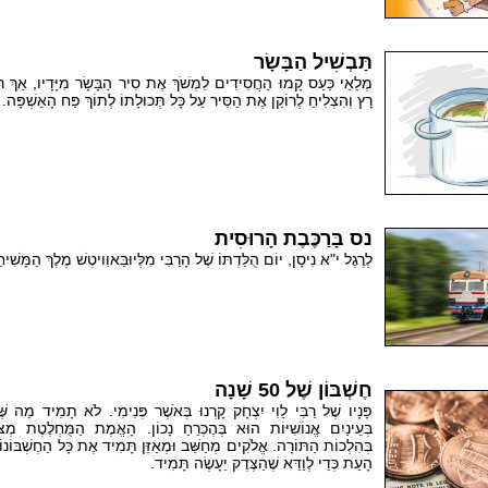
תַּבְשִׁיל הַבָּשָׂר
מְלֵאֵי כַּעַס קָמוּ הַחֲסִידִים לִמְשֹׁךְ אֶת סִיר הַבָּשָׂר מִיָּדָיו, אַךְ 
רָץ וְהִצְלִיחַ לְרוֹקֵן אֶת הַסִּיר עַל כָּל תְּכוּלָתוֹ לְתוֹךְ פַּח הָאַשְׁפָּה.
נס בָּרַכֶּבֶת הָרוּסִית
לְרֶגֶל י"א נִיסָן, יוֹם הֻלַּדְתּוֹ שֶׁל הָרַבִּי מִלְּיוּבַּאוִויטְשׁ מֶלֶךְ הַמָּשִׁיח
חֶשְׁבּוֹן שֶׁל 50 שָׁנָה
פָּנָיו שֶׁל רַבִּי לֵוִי יִצְחָק קָרְנוּ בְּאֹשֶׁר פְּנִימִי. לֹא תָמִיד מַה שֶּׁ
בְּעֵינַיִם אֱנוֹשִׁיּוֹת הוּא בְּהֶכְרֵחַ נָכוֹן. הָאֱמֶת הַמֻּחְלֶטֶת מְצ
בְּהִלְכוֹת הַתּוֹרָה. אֱלֹקִים מְחַשֵּׁב וּמְאַזֵּן תָּמִיד אֶת כָּל הַחֶשְׁבּוֹנוֹת
הָעֵת כְּדֵי לְוַדֵּא שֶׁהַצֶּדֶק יֵעָשֶׂה תָּמִיד.