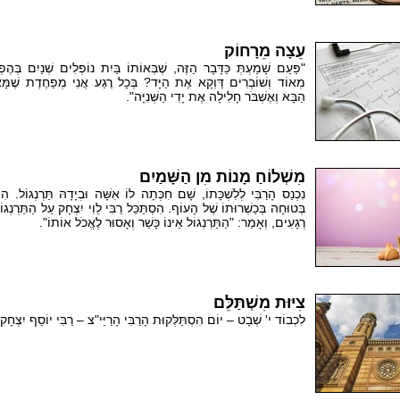
עֵצָה מֵרָחוֹק
"פַּעַם שָׁמַעְתְּ כַּדָּבָר הַזֶּה, שֶׁבְּאוֹתוֹ בַּיִת נוֹפְלִים שְׁנַיִם בְּהֶפ
מְאוֹד וְשׁוֹבְרִים דַּוְקָא אֶת הַיָּד? בְּכָל רֶגַע אֲנִי מְפַחֶדֶת שֶׁמָּא
הַבָּא וְאֶשְׁבֹּר חָלִילָה אֶת יָדִי הַשְּׁנִיָּה".
מִשְׁלוֹחַ מָנוֹת מִן הַשָּׁמַיִם
נִכְנַס הָרַבִּי לְלִשְׁכָּתוֹ, שָׁם חִכְּתָה לוֹ אִשָּׁה וּבְיָדָהּ תַּרְנְגוֹל.
בְּטוּחָה בְּכַשְׁרוּתוֹ שֶׁל הָעוֹף. הִסְתַּכֵּל רַבִּי לֵוִי יִצְחָק עַל הַתַּרְנְגו
רְגָעִים, וְאָמַר: "הַתַּרְנְגוֹל אֵינוֹ כָּשֵׁר וְאָסוּר לֶאֱכֹל אוֹתוֹ".
צִיּוּת מִשְׁתַּלֵּם
לִכְבוֹד י' שְׁבָט – יוֹם הִסְתַּלְּקוּת הָרַבִּי הָרַיַּי"צ – רַבִּי יוֹסֵף יִצְחָק ש