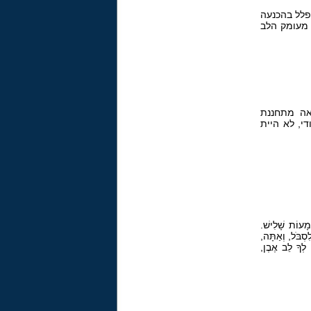
תפלל בהכנעה
 מעומק הלב
יאה מתחננת
י, לא היית
ְמָעוֹת שָׁלִישׁ.
סְבֹּל, וְאַתָּה,
 לְךָ לֵב אֶבֶן,