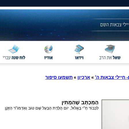
- חיילי צבאות ה'
»
ארכיון
»
תשמעו סיפור
הַמִּכְתָּב שֶׁהִמְתִּין
לִכְבוֹד חַ"י בֶּאֱלוּל, יוֹם הֻלֶּדֶת הַבַּעַל שֵׁם טוֹב וְאַדְמוֹ"ר הַזָּקֵן