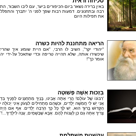
סליחה ודאית
באין ברירה נשאר ביום-הכיפורים ביער, עם ליבו השבור, ה
רבה ובתחנונים. דמעות רבות שפך לפני ה' יתברך והתפלל
את תפילות היום
הריאה מתחננת להיות כשרה
"יהודי יקר", השיב לו הרבי, "אם היית שומע איך שהר
שיכשירו אותה, שלא תהייה טריפה וכדי שתאכל על-ידי יהוד
אומר כך"!
בִּזְכוּת אִשָּׁה פְּשׁוּטָה
'רִבּוֹנוֹ שֶׁל עוֹלָם! הֲרֵי אַתָּה אָבִינוּ, בָּנֶיךָ מִתְחַנְּנִים לְפָנֶיךָ בִּד
אֲנִי יֵשׁ לִי חֲמִשָׁה יְלָדִים, וּכְשֶׁהֵם מַתְחִילִים לִצְעֹק אֵינִי יְכוֹלָה לִ
הַקָּדושׁ בָּרוּךְ הוּא, יֵשׁ לְךָ כָּל כָּךְ הַרְבֵּה יְלָדִים. אַף אִם הָיָה
צָרִיךְ אַתָּה גַּם כֵּן לַעֲנוֹת לָהֶם. אַבָּא שֶׁבַּשָׁמַיִם, עֲנֵה לִילָדֶיךָ...!'
עַקְשָׁנוּת מִשְׁתַּלֶּמֶת