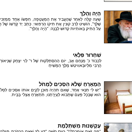
הָיָה וְהָלַךְ
שָׁעָה קַלָּה לְאַחַר שֶׁהֶעֱבִיר אֶת הַמַּעֲטָפָה, חִפְּשׂוֹ אֶחָד מִמַּזְכִּיר
שֶׁלְּךָ", הוֹשִׁיט לָרַב קוּנִין אֶת תִּיקוֹ הָרְפוּאִי. כְּתַב יַד קָדְשׁוֹ שֶׁל הָ
עַל הַתִּיק בְּאוֹתִיּוֹת קִדּוּשׁ לְבָנָה: "הָיָה וְהָלַךְ".
שִׁחְרוּר פִּלְאִי
לִכְבוֹד כ' מְנַחֵם אָב, יוֹם הַהִסְתַּלְּקוּת שֶׁל ר' לֵוִי יִצְחָק שְׁנֵיאוֹרְס
הָרַבִּי מִלְּיוּבַּאוִויטְשׁ מֶלֶךְ הַמָּשִׁיחַ
הַמְאָרֵחַ שֶׁלֹּא הִסְכִּים לִמְחֹל
"יֵשׁ לִי תְּנַאי אֶחָד, שֶׁאִם תִּהְיֶה מוּכָן לְקַיֵּם אוֹתוֹ אַסְכִּים לִסְלֹח
הוּא שֶׁבְּכָל פַּעַם שֶׁתָּבוֹא לַעֲיָרָתֵנוּ, תִּתְאָרֵחַ אֶצְלִי בַּבַּיִת.
עַקְשָׁנוּת מִשְׁתַּלֶּמֶת
"מַה זֹּאת אוֹמֶרֶת?!" כָּעַס סָשָׁה "דַּע לְךָ שֶׁאִם הַבִּקֹּרֶת תְּגַלֶּה ש