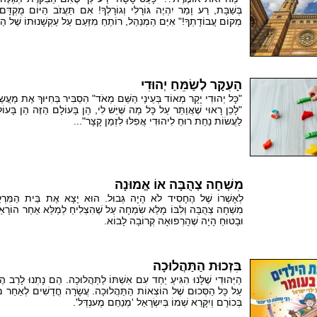
בְּשַׁבָּת, רַע וָמַר יִהְיֶה גּוֹרָלִי וְגוֹרָלְךָ! אִם תַּעֲזֹב הַיּוֹם מֻקְדּ
מְקוֹם עֲבוֹדָתְךָ!" אִיֵּם הַמְנַהֵל, רוֹתֵחַ מִזַּעַם עַל עַקְשָׁנוּתוֹ שֶׁל הַיּ
הָעִקָּר לְשַׂמֵּחַ יְהוּדִי
"כָּל יְהוּדִי יָקָר מְאוֹד בְּעֵינַי הַשֵּׁם מְאֹד" הִסְבִּיר בְּחִיּוּךְ אֶת מַעֲשׂ
"לָכֵן רָאוּי שֶׁאֲוַתֵּר עַל כָּל מַה שֶּׁיֵּשׁ לִי, הֵן בָּעוֹלָם הַזֶּה הֵן בָּעוֹ
לַעֲשׂוֹת נַחַת רוּחַ לִיהוּדִי אֲפִלּוּ לִזְמַן קָצָר"...
מִשְׁחָה צְהֻבָּה אוֹ אֱמוּנָה
לְאָשְׁרוֹ שֶׁל הֶחָסִיד לֹא הָיָה גְּבוּל. הוּא יָצָא אֶת בֵּית הַמִּרְקַחַ
מִשְׁחָה צְהֻבָּה וְלִבּוֹ מָלֵא שִׂמְחָה עַל שֶׁהִצְלִיחַ לְמַלֵּא אַחַר הוֹרָאַ
וּבָטוּחַ הָיָה שֶׁהָרְפוּאָה קְרוֹבָה לָבוֹא.
בִּזְכוּת הַתַּהֲלוּכָה
הַיְּהוּדִי שֶׁלָּנוּ הִגִּיעַ יַחַד עִם אִשְׁתּוֹ לַתַּהֲלוּכָה. הֵם נָתְנוּ לָרַב ה
עַל כָּל הַסְּכוּם שֶׁל הוֹצְאוֹת הַתַּהֲלוּכָה. עֲשָׂרָה חֳדָשִׁים לְאַחַר מִכּ
בְּכוֹרָם וְיִקָּרֵא שְׁמוֹ בְּיִשְׂרָאֵל 'מְנַחֵם מֶענְדְּל'.