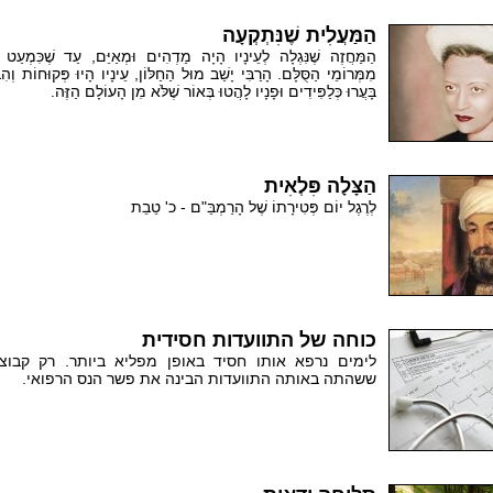
הַמַּעֲלִית שֶׁנִּתְקְעָה
הַמַּחֲזֶה שֶׁנִּגְלָה לְעֵינָיו הָיָה מַדְהִים וּמְאַיֵּם, עַד שֶׁכִּמְעַט
מִמְּרוֹמֵי הַסֻּלָּם. הָרַבִּי יָשַׁב מוּל הַחַלּוֹן, עֵינָיו הָיוּ פְּקוּחוֹת וְהִב
בָּעֲרוּ כְּלַפִּידִים וּפָנָיו לָהֲטוּ בְּאוֹר שֶׁלֹּא מִן הָעוֹלָם הַזֶּה.
הַצָּלָה פִּלְאִית
לְרֶגֶל יוֹם פְּטִירָתוֹ שֶׁל הָרַמְבַּ"ם - כ' טֵבֵת
כוחה של התוועדות חסידית
לימים נרפא אותו חסיד באופן מפליא ביותר. רק קבוצ
ששהתה באותה התוועדות הבינה את פשר הנס הרפואי.