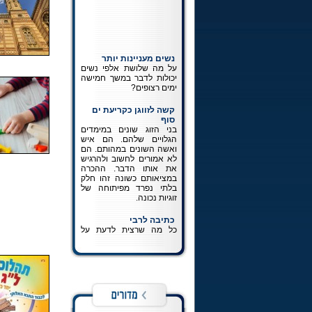
נשים מעניינות יותר
על מה שלושת אלפי נשים
יכולות לדבר במשך חמישה
ימים רצופים?
קשה לזווגן כקריעת ים
סוף
בני הזוג שונים במימדים
הגלויים שלהם. הם איש
ואשה השונים במהותם. הם
לא אמורים לחשוב ולהרגיש
את אותו הדבר. ההכרה
במציאותם כשונה זהו חלק
בלתי נפרד מפיתוחה של
זוגיות נכונה.
כתיבה לרבי
כל מה שרצית לדעת על
הכתיבה לרבי באמצעות
אגרות הקודש.
לכניסה
למדור
חבד בישראל
מחפש כתובת של בית חב"ד
בעירך? גן חב"ד לילד
באזורך? הגעת למקום הנכון!
השתמש במנוע החיפוש של
חב"ד בישראל