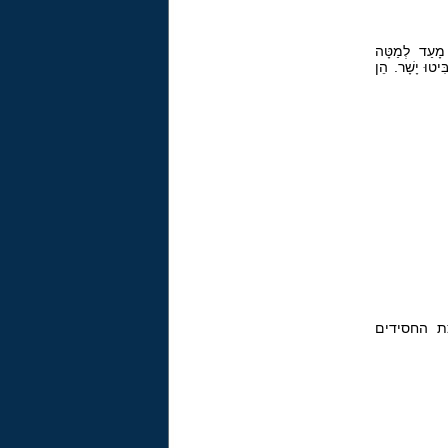
 מָעַד לְמַטָּה
ִּיטוּ יָשָׁר. הֵן
ת החסידים