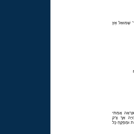
ר' שְׁמוּאֵל אָץ
ַ
נִּרְאֶה אֲמִתִּי
וּיָה אַךְ וְרַק
 וּמְפַקֵּחַ כָּל