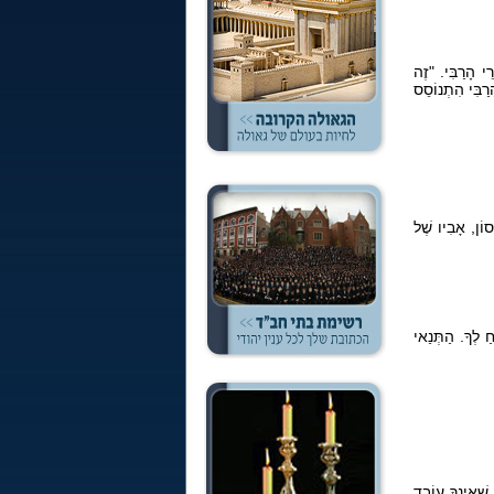
ֵי הָרַבִּי. "זֶה
רַבִּי הִתְנוֹסֵס
וֹן, אָבִיו שֶׁל
ַ לְךָ. הַתְּנַאי
ֶׁאֵינְךָ עוֹבֵד