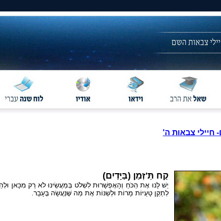
- חיילי צבאות ה'
קַח תַּ'זְּמַן (בַּיָּדַיִם)
יֵשׁ לָנוּ אֶת הַכֹּחַ וְהָאֶפְשָׁרוּת לִשְׁלֹט בְּמַעֲשֵׂינוּ לֹא רַק מִכָּאן וּלְהַ
לְתַקֵּן טָעֻיּוֹת מָרוֹת וּלְשַׁנּוֹת אֶת מַה שֶּׁנַּעֲשָׂה בֶּעָבָר.