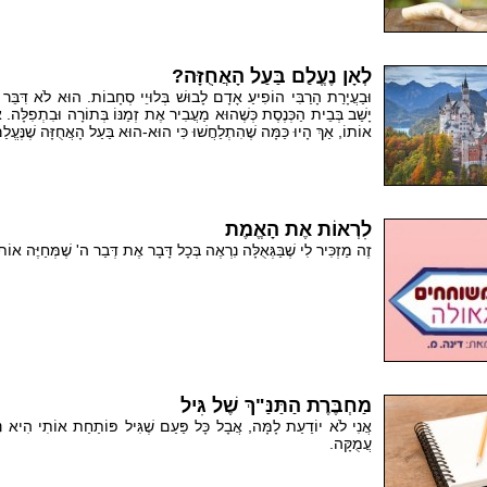
לְאָן נֶעֱלַם בַּעַל הָאֲחֻזָּה?
וּבַעֲיָרַת הָרַבִּי הוֹפִיעַ אָדָם לָבוּשׁ בְּלוּיֵי סְחָבוֹת. הוּא לֹא דִּבֵּ
יָשַׁב בְּבֵית הַכְּנֶסֶת כְּשֶׁהוּא מַעֲבִיר אֶת זְמַנּוֹ בְּתוֹרָה וּבִתְפִלָּה. 
אוֹתוֹ, אַךְ הָיוּ כַּמָּה שֶׁהִתְלַחֲשׁוּ כִּי הוּא-הוּא בַּעַל הָאֲחֻזָּה שֶׁנֶּעֱלַ
לִרְאוֹת אֶת הָאֱמֶת
זֶה מַזְכִּיר לִי שֶׁבַּגְּאֻלָּה נִרְאֶה בְּכָל דָּבָר אֶת דְּבַר ה' שֶׁמְּחַיֶּה אוֹתו
מַחְבֶּרֶת הַתַּנַּ"ךְ שֶׁל גִּיל
אֲנִי לֹא יוֹדַעַת לָמָּה, אֲבָל כָּל פַּעַם שֶׁגִּיל פּוֹתַחַת אוֹתִי הִיא נ
עֲמֻקָּה.