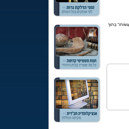
שׂוֹתוֹ" בְּתוֹךְ