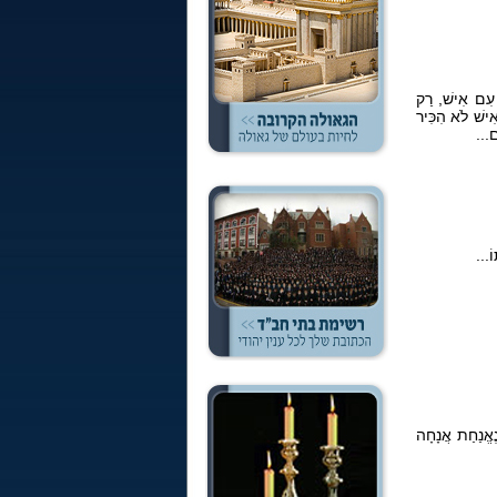
ר עִם אִישׁ, רַק
אִישׁ לֹא הִכִּיר
ם...
ֹ...
ֶאֱנַחַת אֲנָחָה