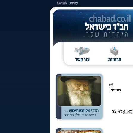
שתפו:
בָּא, אֶלָּא גַּם