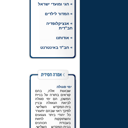
» חגי ומועדי ישראל
חת"ת רמב"ם
הצטרפו ללומדי השיעורים
» המדור לילדים
היומיים בחומש, תהלים
ותניא, וכן בשיעור יומי
» אנציקלופדיה
ברמב"ם.
לכניסה למדור
חב"דית
» אודותנו
» חב"ד באינטרנט
ימי סגולה
שבועות אלה, בהם
קוראים בתורה על בניית
המשכן, הם ימי סגולה
לביאת הגאולה ובניין
בית-המקדש השלישי.
לפיכך ראוי שבהם יתעורר
כל יהודי ביתר געגועים
והשתוקקות לחזות
בעבודת הכוהנים
בבית-המקדש השלישי,