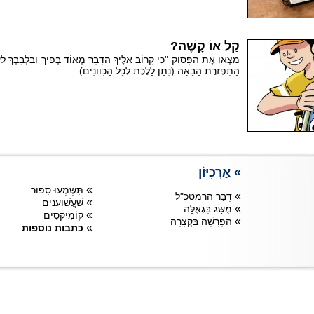
קַל אוֹ קָשֶׁה?
מִצְאוּ אֶת הַפָּסוּק "כִּי קָרוֹב אֵלֶיךָ הַדָּבָר מְאוֹד בְּפִיךָ וּבִלְבָבְךָ לַעֲ
הַתִּפְזֹרֶת הַבָּאָה (נִתָּן לָלֶכֶת לְכָל הַכִּוּוּנִים).
» אַרְכִיּוֹן
»
תִּשְׁמְעוּ סִפּוּר
»
דְּבַר הרמטכ"ל
»
שַׁעֲשׁוּעַנים
»
מֻשָּׂג בִּגְאֻלָּה
»
קוֹמִיקסִים
»
הַפָּרָשָׁה בִּקְצָרָה
»
כתבות נוספות