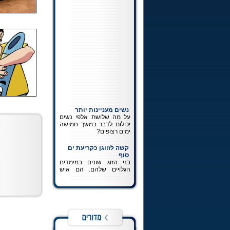
נשים מעניינות יותר
על מה שלושת אלפי נשים
יכולות לדבר במשך חמישה
ימים רצופים?
קשה לזווגן כקריעת ים
סוף
בני הזוג שונים במימדים
הגלויים שלהם. הם איש
ואשה השונים במהותם. הם
לא אמורים לחשוב ולהרגיש
את אותו הדבר. ההכרה
במציאותם כשונה זהו חלק
בלתי נפרד מפיתוחה של
זוגיות נכונה.
כתיבה לרבי
כל מה שרצית לדעת על